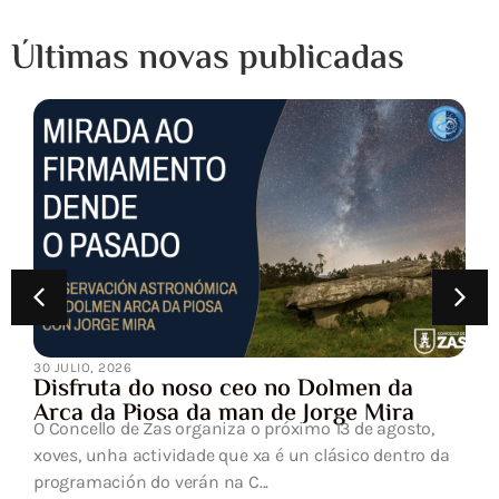
Últimas novas publicadas
30 JULIO, 2026
Disfruta do noso ceo no Dolmen da
Arca da Piosa da man de Jorge Mira
O Concello de Zas organiza o próximo 13 de agosto,
xoves, unha actividade que xa é un clásico dentro da
programación do verán na C...