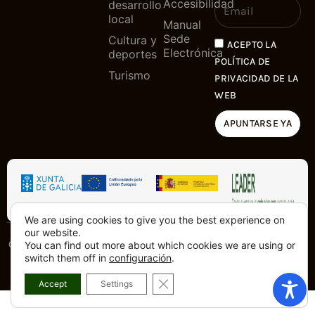
Accesibilidad
desarrollo
local
Manual
Sede
Cultura y
ACEPTO LA
Electrónica
deportes
POLÍTICA DE
Turismo
PRIVACIDAD DE LA
WEB
APUNTARSE YA
We are using cookies to give you the best experience on
our website.
Copyright © 2025. Todos los derechos
You can find out more about which cookies we are using or
Hecho con
desde la Costa de
switch them off in
configuración
.
reservados
la Muerte
CERRAR EL BANNER DE COOKI
Accept
Settings