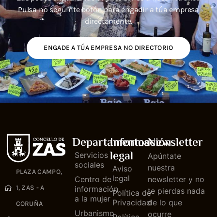
Pulsa no seguinte botón para engadir a túa empresa
directamente.
ENGADE A TÚA EMPRESA NO DIRECTORIO
Departamentos
Información
Newsletter
legal
Servicios
Apúntate
sociales
nuestra
Aviso
PLAZA CAMPO,
legal
Centro de
newsletter y no
1, ZAS - A
información
te pierdas nada
Política de
a la mujer
Privacidad
de lo que
CORUÑA
Urbanismo
ocurre
Política