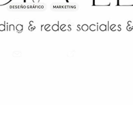
DESEÑO GRÁFICO
MARKETING
ENDEREZO
TELÉFONO
Obispo Romero Lema, 15150,
637 845 943
Baio - Zas
EMAIL
WEBSITE
hola@medialeva.com
https://medialeva.com/