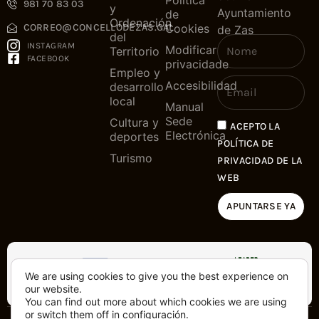
981 70 83 03
y
Ayuntamiento
de
Ordenación
Cookies
CORREO@CONCELLODEZAS.GAL
de Zas
del
INSTAGRAM
Modificar
Territorio
FACEBOOK
privacidade
Empleo y
Accesibilidad
desarrollo
local
Manual
Sede
Cultura y
ACEPTO LA
Electrónica
deportes
POLÍTICA DE
Turismo
PRIVACIDAD DE LA
WEB
APUNTARSE YA
We are using cookies to give you the best experience on
our website.
You can find out more about which cookies we are using
or switch them off in
configuración
.