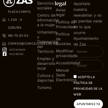
legal
Servicios
Apúntate
sociales
nuestra
Aviso
PLAZA CAMPO,
legal
Centro de
newsletter y no
1, ZAS - A
información
te pierdas nada
Política de
a la mujer
Privacidad
de lo que
CORUÑA
Urbanismo
ocurre
Política
981 70 83 03
y
Ayuntamiento
de
Ordenación
Cookies
CORREO@CONCELLODEZAS.GAL
de Zas
del
INSTAGRAM
Modificar
Territorio
FACEBOOK
privacidade
Empleo y
Accesibilidad
desarrollo
local
Manual
Sede
Cultura y
ACEPTO LA
Electrónica
deportes
POLÍTICA DE
Turismo
PRIVACIDAD DE LA
WEB
APUNTARSE YA