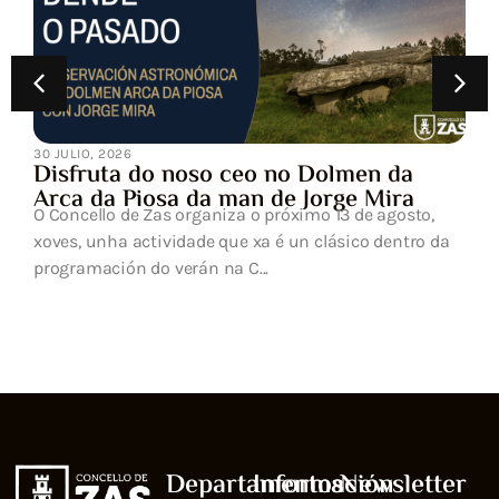
30 JULIO, 2026
Disfruta do noso ceo no Dolmen da
Arca da Piosa da man de Jorge Mira
O Concello de Zas organiza o próximo 13 de agosto,
xoves, unha actividade que xa é un clásico dentro da
programación do verán na C...
Departamentos
Información
Newsletter