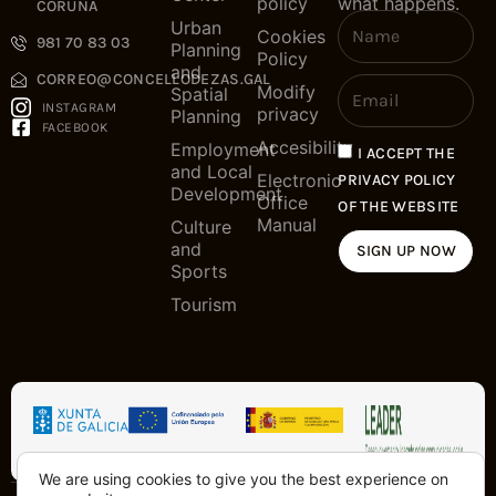
policy
what happens.
CORUÑA
Urban
Cookies
981 70 83 03
Planning
Policy
and
CORREO@CONCELLODEZAS.GAL
Modify
Spatial
INSTAGRAM
privacy
Planning
FACEBOOK
Accesibility
Employment
I ACCEPT THE
and Local
Electronic
PRIVACY POLICY
Development
Office
OF THE WEBSITE
Manual
Culture
and
SIGN UP NOW
Sports
Tourism
We are using cookies to give you the best experience on