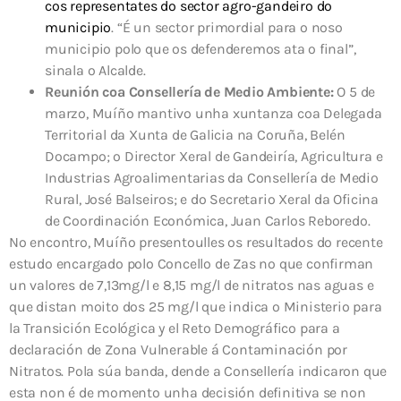
cos representates do sector agro-gandeiro do
municipio
. “É un sector primordial para o noso
municipio polo que os defenderemos ata o final”,
sinala o Alcalde.
Reunión coa Consellería de Medio Ambiente:
O 5 de
marzo, Muíño mantivo unha xuntanza coa Delegada
Territorial da Xunta de Galicia na Coruña, Belén
Docampo; o Director Xeral de Gandeiría, Agricultura e
Industrias Agroalimentarias da Consellería de Medio
Rural, José Balseiros; e do Secretario Xeral da Oficina
de Coordinación Económica, Juan Carlos Reboredo.
No encontro, Muíño presentoulles os resultados do recente
estudo encargado polo Concello de Zas no que confirman
un valores de 7,13mg/l e 8,15 mg/l de nitratos nas aguas e
que distan moito dos 25 mg/l que indica o Ministerio para
la Transición Ecológica y el Reto Demográfico para a
declaración de Zona Vulnerable á Contaminación por
Nitratos. Pola súa banda, dende a Consellería indicaron que
esta non é de momento unha decisión definitiva se non